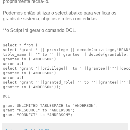
propriamente recriá-lo.
Podemos então utilizar o select abaixo para verificar os
grants de sistema, objetos e roles concedidas.
**o Script irá gerar o comando DCL.
select * from (

select 'grant ' || privilege || decode(privilege,'READ'
table_name || '" to "' || grantee || decode(grantable, 
grantee in ('ANDERSON')

union all

select 'grant '||privilege||' to "'||grantee||'"'||deco
grantee in ('ANDERSON')

union all

select 'grant "'||granted_role||'" to "'||grantee||'"'|
grantee in ('ANDERSON'));

DCL

-------------------------------------------------------
grant UNLIMITED TABLESPACE to "ANDERSON";

grant "RESOURCE" to "ANDERSON";
