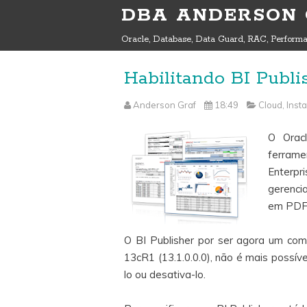
DBA ANDERSON
Oracle, Database, Data Guard, RAC, Performa
Habilitando BI Publ
Anderson Graf
18:49
Cloud
,
Inst
O Oracl
ferram
Enterpr
gerenc
em PDF,
O BI Publisher por ser agora um com
13cR1 (13.1.0.0.0), não é mais possíve
lo ou desativa-lo.