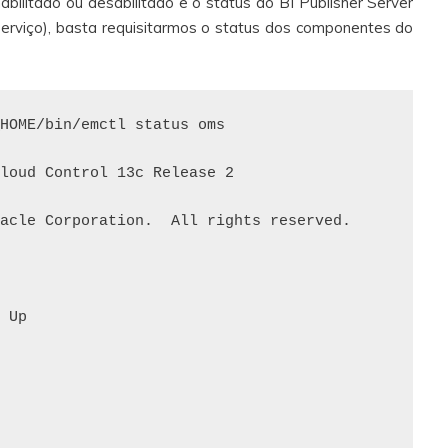
habilitado ou desabilitado e o status do BI Publisher Server
erviço), basta requisitarmos o status dos componentes do
HOME/bin/emctl status oms

loud Control 13c Release 2

acle Corporation.  All rights reserved.

 Up


