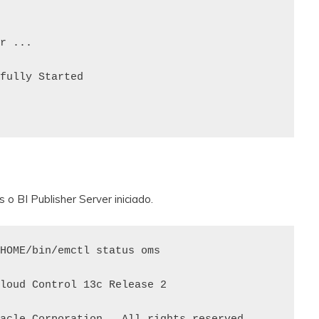
r ...

fully Started

o BI Publisher Server iniciado.
HOME/bin/emctl status oms

loud Control 13c Release 2
