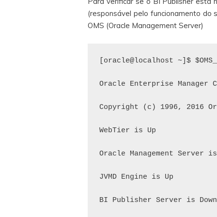
Para verificar se o BI Publisher está 
(responsável pelo funcionamento do s
OMS (Oracle Management Server)
[oracle@localhost ~]$ $OMS_
Oracle Enterprise Manager C
Copyright (c) 1996, 2016 Or
WebTier is Up

Oracle Management Server is
JVMD Engine is Up

BI Publisher Server is Down