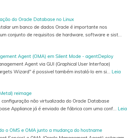
alação do Oracle Database no Linux
alar um banco de dados Oracle é importante nos
m conjunto de requisitos de hardware, software e sist…
agement Agent (OMA) em Silent Mode - agentDeploy
nagement Agent via GUI (Graphical User Interface)
argets Wizard" é possivel também instalá-lo em si…
Leia
etal) reimage
 configuração não virtualizada do Oracle Database
base Appliance já é enviado de fábrica com uma conf…
Leia
do o OMS e OMA junto a mudança do hostname
nt Service) e OMA (Oracle Management Agent) estavam