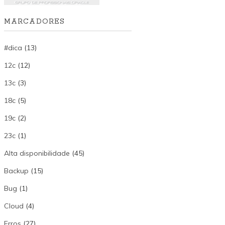
and 'emctl start oms -bip_only' commands.

MARCADORES
#dica
(13)
12c
(12)
13c
(3)
18c
(5)
19c
(2)
23c
(1)
Alta disponibilidade
(45)
Backup
(15)
Bug
(1)
Cloud
(4)
Erros
(27)