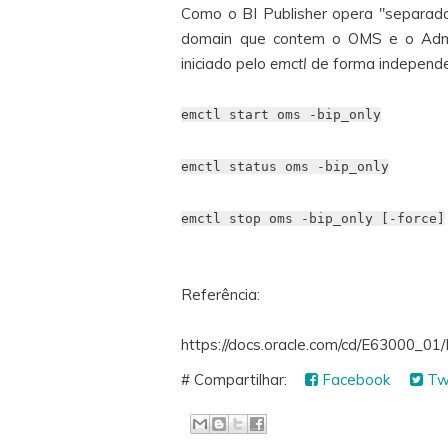
Como o BI Publisher opera "separa
domain que contem o OMS e o Admin
iniciado pelo
emctl
de forma independ
emctl start oms -bip_only
emctl status oms -bip_only
emctl stop oms -bip_only [-force]
Referência:
https://docs.oracle.com/cd/E63000_
# Compartilhar:
Facebook
Twi