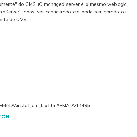
damente" do OMS (O managed server é o mesmo weblogic
Server), após ser configurado ele pode ser parado ou
ente do OMS.
01/EMADV/install_em_bip.htm#EMADV14485
tter