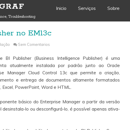
 GRAF
Skip to content
Inicio
Serviços
Sobre
nce, Troubleshooting
isher no EM13c
alação
Sem Comentarios
e BI Publisher (Business Intelligence Publisher) é uma
enta atualmente instalada por padrão junto ao Oracle
ise Manager Cloud Control 13c que permite a criação,
iamento e entrega de documentos altamente formatados
 Excel, PowerPoint, Word e HTML.
ponente básico do Enterprise Manager a partir da versão
l desinstala-lo ou desconfigurá-lo, é possível apenas ativa-