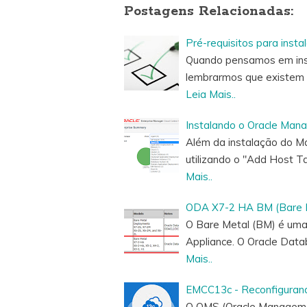
Postagens Relacionadas:
Pré-requisitos para inst
Quando pensamos em inst
lembrarmos que existem u
Leia Mais..
Instalando o Oracle Man
Além da instalação do Ma
utilizando o "Add Host T
Mais..
ODA X7-2 HA BM (Bare M
O Bare Metal (BM) é uma
Appliance. O Oracle Data
Mais..
EMCC13c - Reconfiguran
O OMS (Oracle Manageme