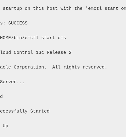
 startup on this host with the 'emctl start oms'  
s: SUCCESS

HOME/bin/emctl start oms

loud Control 13c Release 2

acle Corporation.  All rights reserved.

Server...

d

ccessfully Started

 Up
