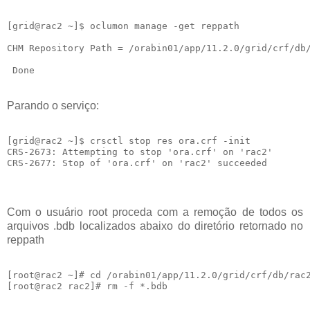
[grid@rac2 ~]$ oclumon manage -get reppath

CHM Repository Path = /orabin01/app/11.2.0/grid/crf/db/
Parando o serviço:
[grid@rac2 ~]$ crsctl stop res ora.crf -init

CRS-2673: Attempting to stop 'ora.crf' on 'rac2'

Com o usuário root proceda com a remoção de todos os
arquivos .bdb localizados abaixo do diretório retornado no
reppath
[root@rac2 ~]# cd /orabin01/app/11.2.0/grid/crf/db/rac2