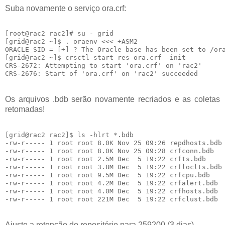
Suba novamente o serviço ora.crf:
[root@rac2 rac2]# su - grid

[grid@rac2 ~]$ . oraenv <<< +ASM2

ORACLE_SID = [+] ? The Oracle base has been set to /ora
[grid@rac2 ~]$ crsctl start res ora.crf -init

CRS-2672: Attempting to start 'ora.crf' on 'rac2'

Os arquivos .bdb serão novamente recriados e as coletas
retomadas!
[grid@rac2 rac2]$ ls -hlrt *.bdb

-rw-r----- 1 root root 8.0K Nov 25 09:26 repdhosts.bdb

-rw-r----- 1 root root 8.0K Nov 25 09:28 crfconn.bdb

-rw-r----- 1 root root 2.5M Dec  5 19:22 crfts.bdb

-rw-r----- 1 root root 3.8M Dec  5 19:22 crfloclts.bdb

-rw-r----- 1 root root 9.5M Dec  5 19:22 crfcpu.bdb

-rw-r----- 1 root root 4.2M Dec  5 19:22 crfalert.bdb

-rw-r----- 1 root root 4.0M Dec  5 19:22 crfhosts.bdb

Ajuste a retenção do repositório para 259200 (3 dias)