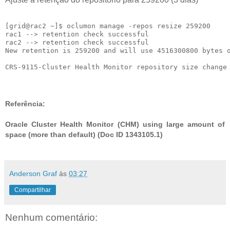
[grid@rac2 ~]$ oclumon manage -repos resize 259200

rac1 --> retention check successful

rac2 --> retention check successful

New retention is 259200 and will use 4516300800 bytes o
Referência:
Oracle Cluster Health Monitor (CHM) using large amount of
space (more than default) (Doc ID 1343105.1)
Anderson Graf
às
03:27
Compartilhar
Nenhum comentário: