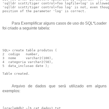
'sqlldr scott/tiger control=foo logfile=log' is allowed
'sqlldr scott/tiger control=foo log' is not, even thoug
Para Exemplificar alguns casos de uso do SQL*Loader
foi criado a seguinte tabela:
SQL> create table produtos (

2  codigo   number,

3  nome     varchar2(100),

4  categoria varchar2(50),

5  data_inclusao date );

Arquivo de dados que será utilizado em alguns
exemplos:
[oracle@db2 ~]$ cat dados1.txt
