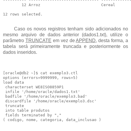
---------- ------------------------------ -------------
        12 Arroz                          Cereal       
Caso os novos registros tenham sido adicionados no
mesmo arquivo de dados anterior (dados1.txt), utilize o
parâmetro
TRUNCATE
em vez de
APPEND
, desta forma, a
tabela será primeiramente truncada e posteriormente os
dados inseridos.
[oracle@db2 ~]$ cat exemplo3.ctl

options (errors=9999999, rows=5)

load data

 characterset WE8ISO8859P1

 infile '/home/oracle/dados1.txt'

 badfile '/home/oracle/exemplo3.bad'

 discardfile '/home/oracle/exemplo3.dsc'

 truncate

 into table produtos

 fields terminated by ","
