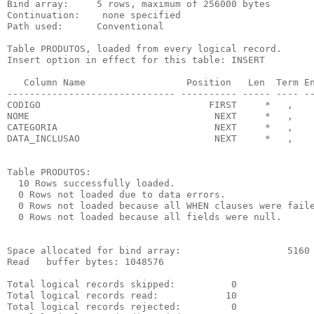
Bind array:     5 rows, maximum of 256000 bytes

Continuation:    none specified

Path used:      Conventional

Table PRODUTOS, loaded from every logical record.

Insert option in effect for this table: INSERT

   Column Name                  Position   Len  Term En
------------------------------ ---------- ----- ---- --
CODIGO                              FIRST     *   ,    
NOME                                 NEXT     *   ,    
CATEGORIA                            NEXT     *   ,    
DATA_INCLUSAO                        NEXT     *   ,    
Table PRODUTOS:

  10 Rows successfully loaded.

  0 Rows not loaded due to data errors.

  0 Rows not loaded because all WHEN clauses were faile
  0 Rows not loaded because all fields were null.

Space allocated for bind array:                   5160 
Read   buffer bytes: 1048576

Total logical records skipped:          0

Total logical records read:            10

Total logical records rejected:         0
