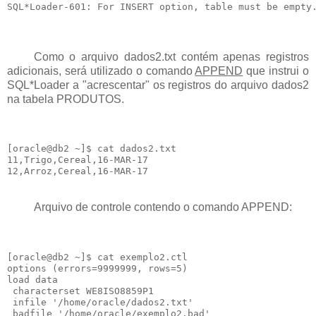
Como o arquivo dados2.txt contém apenas registros
adicionais, será utilizado o comando
APPEND
que instrui o
SQL*Loader a "acrescentar" os registros do arquivo dados2
na tabela PRODUTOS.
[oracle@db2 ~]$ cat dados2.txt

11,Trigo,Cereal,16-MAR-17

Arquivo de controle contendo o comando APPEND:
[oracle@db2 ~]$ cat exemplo2.ctl

options (errors=9999999, rows=5)

load data

 characterset WE8ISO8859P1

 infile '/home/oracle/dados2.txt'

 badfile '/home/oracle/exemplo2.bad'
