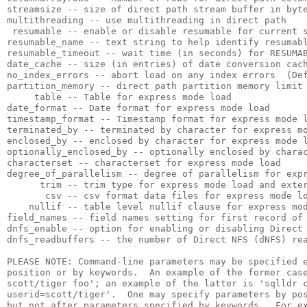
streamsize -- size of direct path stream buffer in byte
multithreading -- use multithreading in direct path

 resumable -- enable or disable resumable for current s
resumable_name -- text string to help identify resumabl
resumable_timeout -- wait time (in seconds) for RESUMAB
date_cache -- size (in entries) of date conversion cach
no_index_errors -- abort load on any index errors  (Def
partition_memory -- direct path partition memory limit 
     table -- Table for express mode load

date_format -- Date format for express mode load

timestamp_format -- Timestamp format for express mode l
terminated_by -- terminated by character for express mo
enclosed_by -- enclosed by character for express mode l
optionally_enclosed_by -- optionally enclosed by charac
characterset -- characterset for express mode load

degree_of_parallelism -- degree of parallelism for expr
      trim -- trim type for express mode load and exter
       csv -- csv format data files for express mode lo
    nullif -- table level nullif clause for express mod
field_names -- field names setting for first record of 
dnfs_enable -- option for enabling or disabling Direct 
dnfs_readbuffers -- the number of Direct NFS (dNFS) rea
PLEASE NOTE: Command-line parameters may be specified e
position or by keywords.  An example of the former case
scott/tiger foo'; an example of the latter is 'sqlldr c
userid=scott/tiger'.  One may specify parameters by pos
but not after parameters specified by keywords.  For ex