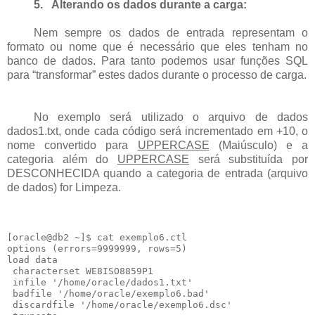
5.
Alterando os dados durante a carga:
Nem sempre os dados de entrada representam o
formato ou nome que é necessário que eles tenham no
banco de dados. Para tanto podemos usar funções SQL
para “transformar” estes dados durante o processo de carga.
No exemplo será utilizado o arquivo de dados
dados1.txt, onde cada código será incrementado em +10, o
nome convertido para
UPPERCASE
(Maiúsculo) e a
categoria além do
UPPERCASE
será substituída por
DESCONHECIDA quando a categoria de entrada (arquivo
de dados) for Limpeza.
[oracle@db2 ~]$ cat exemplo6.ctl

options (errors=9999999, rows=5)

load data

 characterset WE8ISO8859P1

 infile '/home/oracle/dados1.txt'

 badfile '/home/oracle/exemplo6.bad'

 discardfile '/home/oracle/exemplo6.dsc'
