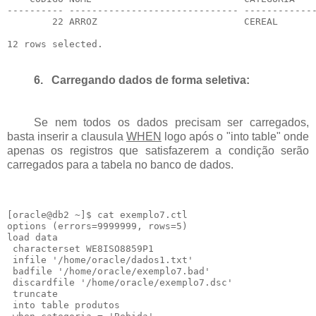
---------- ------------------------------ -------------
        22 ARROZ                          CEREAL       
6.
Carregando dados de forma seletiva:
Se nem todos os dados precisam ser carregados,
basta inserir a clausula
WHEN
logo após o "into table" onde
apenas os registros que satisfazerem a condição serão
carregados para a tabela no banco de dados.
[oracle@db2 ~]$ cat exemplo7.ctl

options (errors=9999999, rows=5)

load data

 characterset WE8ISO8859P1

 infile '/home/oracle/dados1.txt'

 badfile '/home/oracle/exemplo7.bad'

 discardfile '/home/oracle/exemplo7.dsc'

 truncate

 into table produtos
