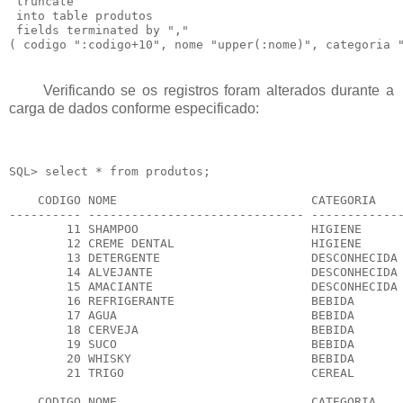
 truncate

 into table produtos

 fields terminated by ","

Verificando se os registros foram alterados durante a
carga de dados conforme especificado:
SQL> select * from produtos;

    CODIGO NOME                           CATEGORIA    
---------- ------------------------------ -------------
        11 SHAMPOO                        HIGIENE      
        12 CREME DENTAL                   HIGIENE      
        13 DETERGENTE                     DESCONHECIDA 
        14 ALVEJANTE                      DESCONHECIDA 
        15 AMACIANTE                      DESCONHECIDA 
        16 REFRIGERANTE                   BEBIDA       
        17 AGUA                           BEBIDA       
        18 CERVEJA                        BEBIDA       
        19 SUCO                           BEBIDA       
        20 WHISKY                         BEBIDA       
        21 TRIGO                          CEREAL       
    CODIGO NOME                           CATEGORIA    