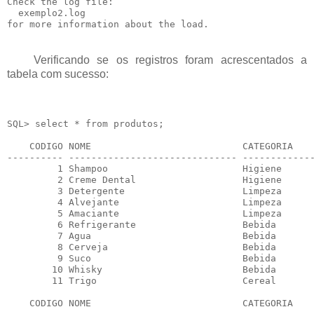
Check the log file:

  exemplo2.log

Verificando se os registros foram acrescentados a
tabela com sucesso:
SQL> select * from produtos;

    CODIGO NOME                           CATEGORIA    
---------- ------------------------------ -------------
         1 Shampoo                        Higiene      
         2 Creme Dental                   Higiene      
         3 Detergente                     Limpeza      
         4 Alvejante                      Limpeza      
         5 Amaciante                      Limpeza      
         6 Refrigerante                   Bebida       
         7 Agua                           Bebida       
         8 Cerveja                        Bebida       
         9 Suco                           Bebida       
        10 Whisky                         Bebida       
        11 Trigo                          Cereal       
    CODIGO NOME                           CATEGORIA    