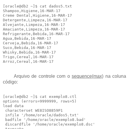
[oracle@db2 ~]$ cat dados5.txt

Shampoo,Higiene,16-MAR-17

Creme Dental,Higiene,16-MAR-17

Detergente,Limpeza,16-MAR-17

Alvejante,Limpeza,16-MAR-17

Amaciante,Limpeza,16-MAR-17

Refrigerante,Bebida,16-MAR-17

Agua,Bebida,16-MAR-17

Cerveja,Bebida,16-MAR-17

Suco,Bebida,16-MAR-17

Whisky,Bebida,16-MAR-17

Trigo,Cereal,16-MAR-17

Arquivo de controle com o
sequence(max)
na coluna
código:
[oracle@db2 ~]$ cat exemplo8.ctl

options (errors=9999999, rows=5)

load data

 characterset WE8ISO8859P1

 infile '/home/oracle/dados5.txt'

 badfile '/home/oracle/exemplo8.bad'

 discardfile '/home/oracle/exemplo8.dsc'

 truncate
