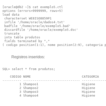
[oracle@db2 ~]$ cat exemplo5.ctl

options (errors=9999999, rows=5)

load data

 characterset WE8ISO8859P1

 infile '/home/oracle/dados4.txt'

 badfile '/home/oracle/exemplo5.bad'

 discardfile '/home/oracle/exemplo5.dsc'

 truncate

 into table produtos

 fields terminated by ","

Registros inseridos:
SQL> select * from produtos;

    CODIGO NOME                           CATEGORIA    
---------- ------------------------------ -------------
         1 Shampoo1                       Higiene      
         2 Shampoo2                       Higiene      
         3 Shampoo3                       Higiene      