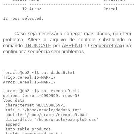
---------- ------------------------------ -------------
        12 Arroz                          Cereal       
Caso seja necessário carregar mais dados, não tem
problema. Altere o arquivo de controle substituindo o
comando
TRUNCATE
por
APPEND
. O
sequence(max)
irá
continuar a sequência sem problemas.
[oracle@db2 ~]$ cat dados6.txt

Trigo,Cereal,16-MAR-17

Arroz,Cereal,16-MAR-17
[oracle@db2 ~]$ cat exemplo9.ctl

options (errors=9999999, rows=5)

load data

 characterset WE8ISO8859P1

 infile '/home/oracle/dados6.txt'

 badfile '/home/oracle/exemplo9.bad'

 discardfile '/home/oracle/exemplo9.dsc'

 append

 into table produtos

 fields terminated by ","
