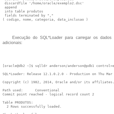
 discardfile '/home/oracle/exemplo2.dsc'

 append

 into table produtos

 fields terminated by ","

Execução do SQL*Loader para carregar os dados
adicionais:
[oracle@db2 ~]$ sqlldr anderson/anderson@pdb1 control=e
SQL*Loader: Release 12.1.0.2.0 - Production on Thu Mar 
Copyright (c) 1982, 2014, Oracle and/or its affiliates.
Path used:      Conventional

Commit point reached - logical record count 2

Table PRODUTOS:

  2 Rows successfully loaded.
