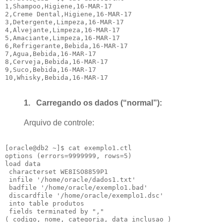
1,Shampoo,Higiene,16-MAR-17

2,Creme Dental,Higiene,16-MAR-17

3,Detergente,Limpeza,16-MAR-17

4,Alvejante,Limpeza,16-MAR-17

5,Amaciante,Limpeza,16-MAR-17

6,Refrigerante,Bebida,16-MAR-17

7,Agua,Bebida,16-MAR-17

8,Cerveja,Bebida,16-MAR-17

9,Suco,Bebida,16-MAR-17

1.
Carregando os dados (“normal”):
Arquivo de controle:
[oracle@db2 ~]$ cat exemplo1.ctl

options (errors=9999999, rows=5)

load data

 characterset WE8ISO8859P1

 infile '/home/oracle/dados1.txt'

 badfile '/home/oracle/exemplo1.bad'

 discardfile '/home/oracle/exemplo1.dsc'

 into table produtos

 fields terminated by ","
