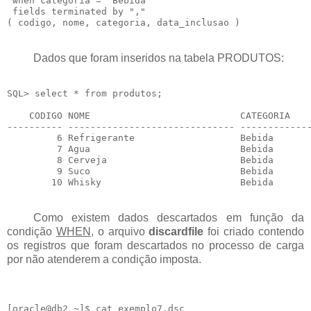
 when categoria = 'Bebida'

 fields terminated by ","

Dados que foram inseridos na tabela PRODUTOS:
SQL> select * from produtos;

    CODIGO NOME                           CATEGORIA    
---------- ------------------------------ -------------
         6 Refrigerante                   Bebida       
         7 Agua                           Bebida       
         8 Cerveja                        Bebida       
         9 Suco                           Bebida       
Como existem dados descartados em função da
condição
WHEN
, o arquivo
discardfile
foi criado contendo
os registros que foram descartados no processo de carga
por não atenderem a condição imposta.
[oracle@db2 ~]$ cat exemplo7.dsc
