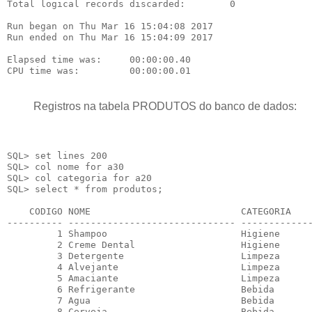
Total logical records discarded:        0

Run began on Thu Mar 16 15:04:08 2017

Run ended on Thu Mar 16 15:04:09 2017

Elapsed time was:     00:00:00.40

Registros na tabela PRODUTOS do banco de dados:
SQL> set lines 200

SQL> col nome for a30

SQL> col categoria for a20

SQL> select * from produtos;

    CODIGO NOME                           CATEGORIA    
---------- ------------------------------ -------------
         1 Shampoo                        Higiene      
         2 Creme Dental                   Higiene      
         3 Detergente                     Limpeza      
         4 Alvejante                      Limpeza      
         5 Amaciante                      Limpeza      
         6 Refrigerante                   Bebida       
         7 Agua                           Bebida       
         8 Cerveja                        Bebida       