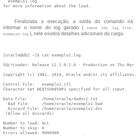
  exemplo1.log

Finalizada a execução, a saída do comando irá
informar o nome do log gerado (
Check the log file:
), nele existirá detalhes adicionais da carga.
exemplo1.log
[oracle@db2 ~]$ cat exemplo1.log

SQL*Loader: Release 12.1.0.2.0 - Production on Thu Mar 
Copyright (c) 1982, 2014, Oracle and/or its affiliates.
Control File:   exemplo1.ctl

Character Set WE8ISO8859P1 specified for all input.

Data File:      /home/oracle/dados1.txt

  Bad File:     /home/oracle/exemplo1.bad

  Discard File: /home/oracle/exemplo1.dsc

 (Allow all discards)

Number to load: ALL

Number to skip: 0

Errors allowed: 9999999
