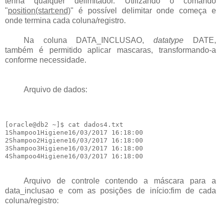
tenha qualquer delimitador. Utilizando o comando
"
position(start:end)
" é possível delimitar onde começa e
onde termina cada coluna/registro.
Na coluna DATA_INCLUSAO,
datatype
DATE,
também é permitido aplicar mascaras, transformando-a
conforme necessidade.
Arquivo de dados:
[oracle@db2 ~]$ cat dados4.txt

1Shampoo1Higiene16/03/2017 16:18:00

2Shampoo2Higiene16/03/2017 16:18:00

3Shampoo3Higiene16/03/2017 16:18:00

Arquivo de controle contendo a máscara para a
data_inclusao e com as posições de início:fim de cada
coluna/registro: