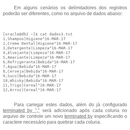
Em alguns cenários os delimitadores dos registros
poderão ser diferentes, como no arquivo de dados abaixo:
[oracle@db2 ~]$ cat dados3.txt

1,Shampoo|Higiene^16-MAR-17

2,Creme Dental|Higiene^16-MAR-17

3,Detergente|Limpeza^16-MAR-17

4,Alvejante|Limpeza^16-MAR-17

5,Amaciante|Limpeza^16-MAR-17

6,Refrigerante|Bebida^16-MAR-17

7,Agua|Bebida^16-MAR-17

8,Cerveja|Bebida^16-MAR-17

9,Suco|Bebida^16-MAR-17

10,Whisky|Bebida^16-MAR-17

11,Trigo|Cereal^16-MAR-17

Para carregar estes dados, além do já configurado
terminated by ","
será adicionado após cada coluna no
arquivo de controle um novo
terminated by
especificando o
caractere necessário para quebrar cada coluna.