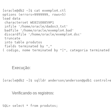
[oracle@db2 ~]$ cat exemplo4.ctl

options (errors=9999999, rows=5)

load data

 characterset WE8ISO8859P1

 infile '/home/oracle/dados3.txt'

 badfile '/home/oracle/exemplo4.bad'

 discardfile '/home/oracle/exemplo4.dsc'

 truncate

 into table produtos

 fields terminated by ","

Execução:
Verificando os registros:
SQL> select * from produtos;
