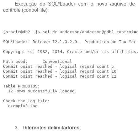
Execução do SQL*Loader com o novo arquivo de
controle (control file):
[oracle@db2 ~]$ sqlldr anderson/anderson@pdb1 control=e
SQL*Loader: Release 12.1.0.2.0 - Production on Thu Mar 
Copyright (c) 1982, 2014, Oracle and/or its affiliates.
Path used:      Conventional

Commit point reached - logical record count 5

Commit point reached - logical record count 10

Commit point reached - logical record count 12

Table PRODUTOS:

  12 Rows successfully loaded.

Check the log file:

3.
Diferentes delimitadores: