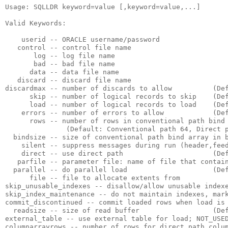
Usage: SQLLDR keyword=value [,keyword=value,...]

Valid Keywords:

    userid -- ORACLE username/password

   control -- control file name

       log -- log file name

       bad -- bad file name

      data -- data file name

   discard -- discard file name

discardmax -- number of discards to allow          (Def
      skip -- number of logical records to skip    (Def
      load -- number of logical records to load    (Def
    errors -- number of errors to allow            (Def
      rows -- number of rows in conventional path bind 
               (Default: Conventional path 64, Direct p
  bindsize -- size of conventional path bind array in b
    silent -- suppress messages during run (header,feed
    direct -- use direct path                      (Def
   parfile -- parameter file: name of file that contain
  parallel -- do parallel load                     (Def
      file -- file to allocate extents from

skip_unusable_indexes -- disallow/allow unusable indexe
skip_index_maintenance -- do not maintain indexes, mark
commit_discontinued -- commit loaded rows when load is 
  readsize -- size of read buffer                  (Def
external_table -- use external table for load; NOT_USED
columnarrayrows -- number of rows for direct path colum